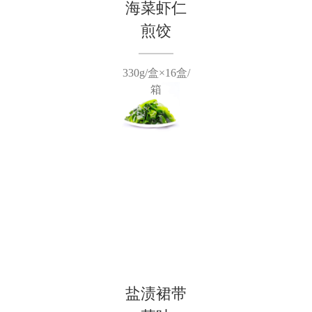
海菜虾仁
煎饺
330g/盒×16盒/
箱
盐渍裙带