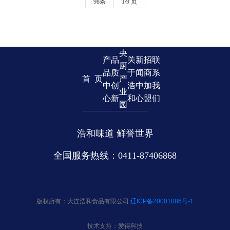
98条
1/9 页
央
产
品
关
新
招
联
厨
品
质
于
闻
商
系
首 页
产
中
创
浩
中
加
我
业
心
新
和
心
盟
们
园
浩和味道 鲜誉世界
全国服务热线：0411-87406868
版权所有：大连浩和食品有限公司
辽ICP备20001086号-1
技术支持：爱得科技