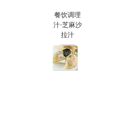
餐饮调理
汁·芝麻沙
拉汁
200ml/1L