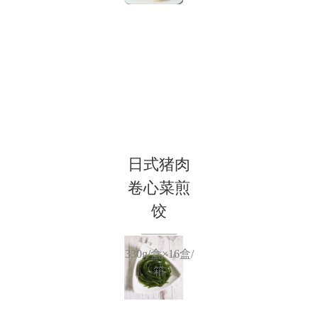
日式猪肉
卷心菜煎
饺
330g/盒×16盒/
箱