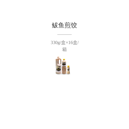
鲅鱼煎饺
330g/盒×16盒/
箱