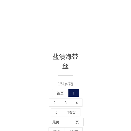
盐渍海带
丝
15kg/箱
首页
1
2
3
4
5
下5页
尾页
下一页